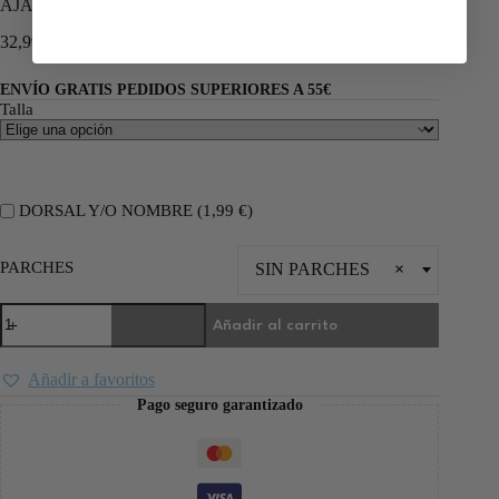
AJAX 1997/98
32,99
€
70,00
€
ENVÍO GRATIS PEDIDOS SUPERIORES A 55€
Talla
DORSAL Y/O NOMBRE (
1,99
€
)
PARCHES
SIN PARCHES
×
Añadir al carrito
Añadir a favoritos
Pago seguro garantizado