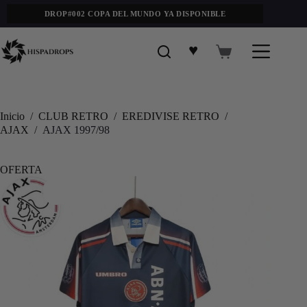
DROP#002 COPA DEL MUNDO YA DISPONIBLE
♥
Inicio
/
CLUB RETRO
/
EREDIVISE RETRO
/
AJAX
/
AJAX 1997/98
OFERTA