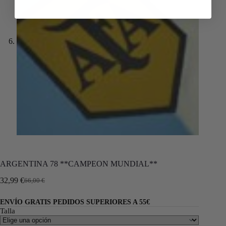
ARGENTINA 78 **CAMPEON MUNDIAL**
32,99
€
66,00
€
ENVÍO GRATIS PEDIDOS SUPERIORES A 55€
Talla