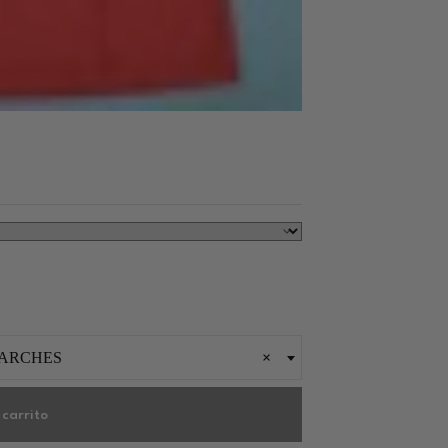
PARCHES
×
 carrito