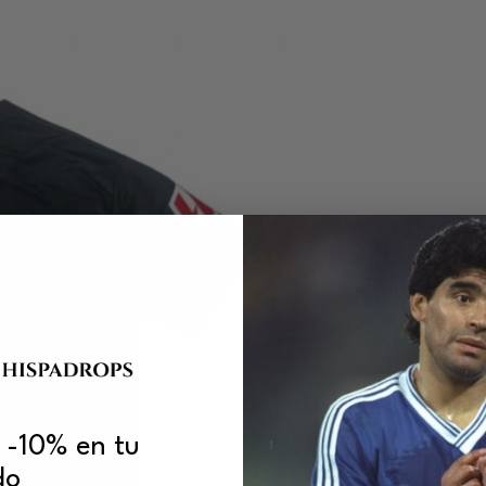
 -10% en tu
do