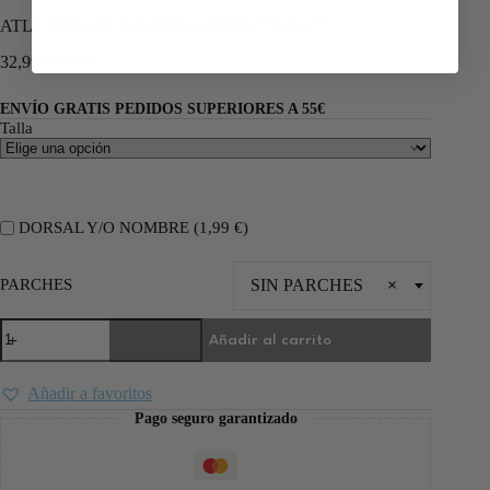
ATLETICO DE MADRID 1982/83 **NEW**
32,99
€
75,00
€
ENVÍO GRATIS PEDIDOS SUPERIORES A 55€
Talla
DORSAL Y/O NOMBRE (
1,99
€
)
PARCHES
SIN PARCHES
×
Añadir al carrito
Añadir a favoritos
Pago seguro garantizado