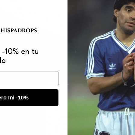
 -10% en tu
do
ero mi -10%