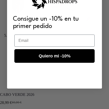
Consigue un -10% en tu
primer pedido
Email
Quiero mi -10%
CABO VERDE 2026
28,99
€
60,00
€