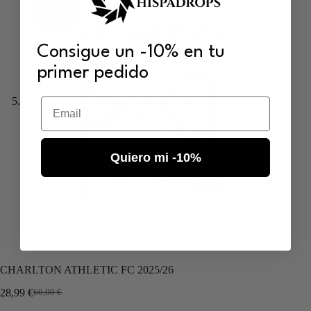
Consigue un -10% en tu
primer pedido
Email
Quiero mi -10%
CHARLTON ATHLETIC FC 2025/26
28,99
€
60,00
€