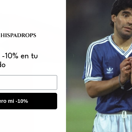
 -10% en tu
do
ero mi -10%