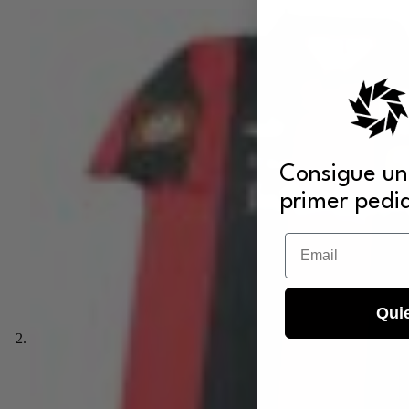
Consigue un
primer pedi
Email
Qui