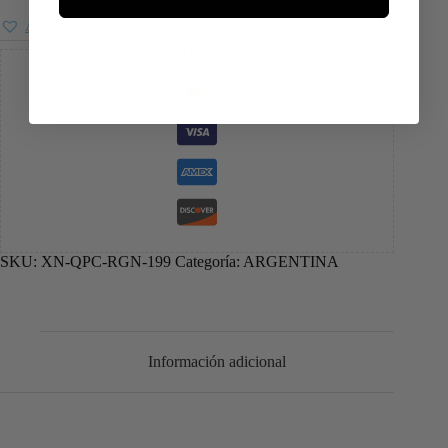
Añadir a favoritos
Pago seguro garantizado
SKU:
XN-QPC-RGN-199
Categoría:
ARGENTINA
Información adicional