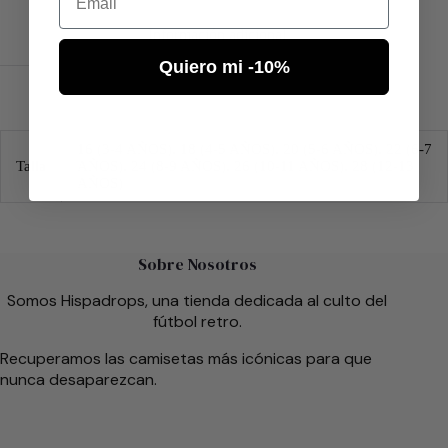
Información adicional
Quiero mi -10%
16 (3-4 AÑOS), 18 (4-5 AÑOS), 20 (5-6 AÑOS), 22 (6-7
Talla
AÑOS), 24 (8-9 AÑOS), 26 (10-11 AÑOS), 28 (12-13
AÑOS)
Sobre Nosotros
Somos Hispadrops, una tienda dedicada al culto del
fútbol retro.
Recuperamos las camisetas más icónicas para que
nunca desaparezcan.