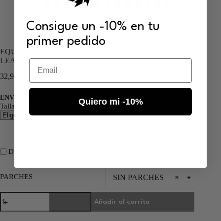
Consigue un -10% en tu
primer pedido
EQUIPACIÓN REAL BETIS **FINAL CONFERENCE
LEAGUE**
Email
32,99
€
70,00
€
ENVÍO GRATIS PEDIDOS SUPERIORES A 55€
Quiero mi -10%
Talla
DORSAL Y/O NOMBRE (
1,99
€
)
PARCHES
SIN PARCHES
×
Añadir al carrito