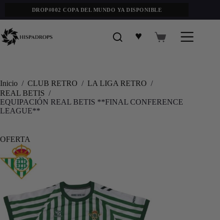
DROP#002 COPA DEL MUNDO YA DISPONIBLE
♥
Inicio
/
CLUB RETRO
/
LA LIGA RETRO
/
REAL BETIS
/
EQUIPACIÓN REAL BETIS **FINAL CONFERENCE
LEAGUE**
OFERTA