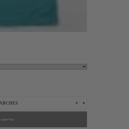
PARCHES
×
 carrito