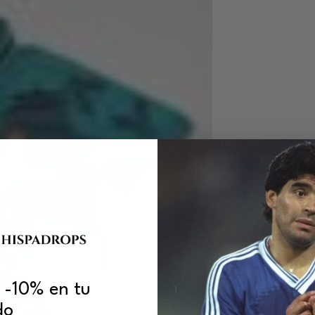
 -10% en tu
do