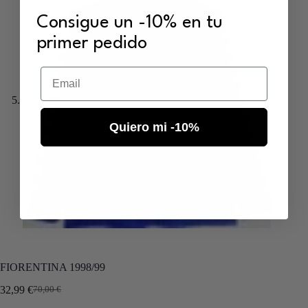
Consigue un -10% en tu
primer pedido
Email
Quiero mi -10%
FIORENTINA 1998/99
32,99
€
70,00
€