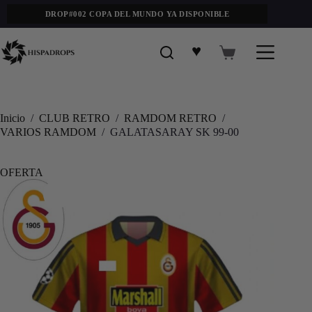
DROP#002 COPA DEL MUNDO YA DISPONIBLE
♥
Inicio
/
CLUB RETRO
/
RAMDOM RETRO
/
VARIOS RAMDOM
/
GALATASARAY SK 99-00
OFERTA