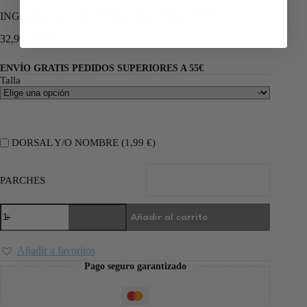
INGLATERRA 1992 **SPECIAL VERSION**
32,99
€
70,00
€
ENVÍO GRATIS PEDIDOS SUPERIORES A 55€
Talla
DORSAL Y/O NOMBRE (
1,99
€
)
PARCHES
Añadir al carrito
Añadir a favoritos
Pago seguro garantizado