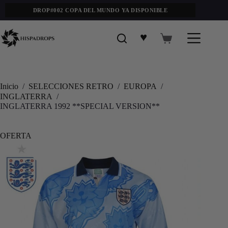
DROP#002 COPA DEL MUNDO YA DISPONIBLE
♥
Inicio
/
SELECCIONES RETRO
/
EUROPA
/
INGLATERRA
/
INGLATERRA 1992 **SPECIAL VERSION**
OFERTA