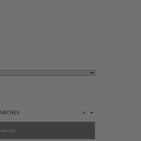
PARCHES
×
 carrito