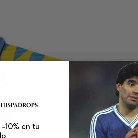
 -10% en tu
do