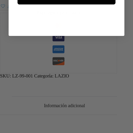
Añadir a favoritos
Pago seguro garantizado
SKU:
LZ-99-001
Categoría:
LAZIO
Información adicional