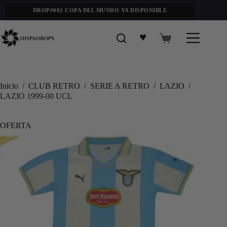
DROP#002 COPA DEL MUNDO YA DISPONIBLE
♥
Inicio
/
CLUB RETRO
/
SERIE A RETRO
/
LAZIO
/
LAZIO 1999-00 UCL
OFERTA