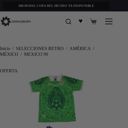
DROP#002 COPA DEL MUNDO YA DISPONIBLE
♥
Inicio
/
SELECCIONES RETRO
/
AMÉRICA
/
MÉXICO
/
MEXICO 99
OFERTA