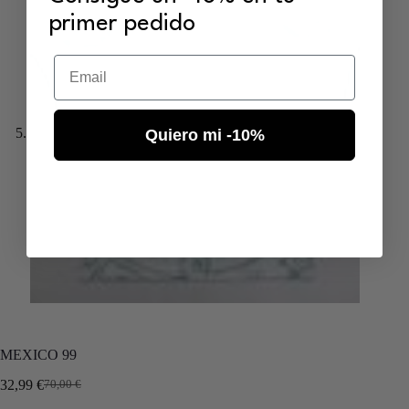
primer pedido
Email
Quiero mi -10%
MEXICO 99
32,99
€
70,00
€