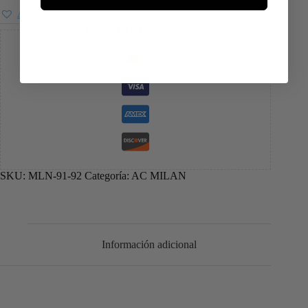
Añadir a favoritos
Pago seguro garantizado
SKU:
MLN-91-92
Categoría:
AC MILAN
Información adicional