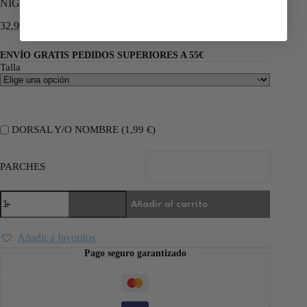
NIGERIA 1994-95
32,99
€
66,00
€
ENVÍO GRATIS PEDIDOS SUPERIORES A 55€
Talla
DORSAL Y/O NOMBRE (
1,99
€
)
PARCHES
Añadir al carrito
Añadir a favoritos
Pago seguro garantizado