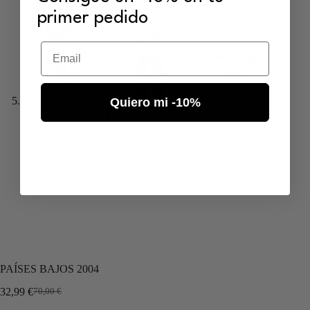
primer pedido
Email
Quiero mi -10%
PAÍSES BAJOS 2004
32,99
€
70,00
€