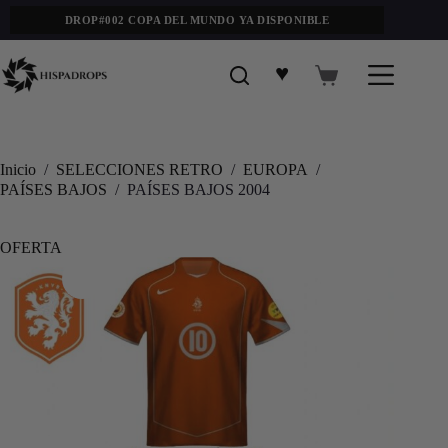
DROP#002 COPA DEL MUNDO YA DISPONIBLE
♥
Inicio
/
SELECCIONES RETRO
/
EUROPA
/
PAÍSES BAJOS
/
PAÍSES BAJOS 2004
OFERTA