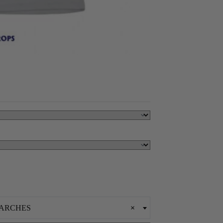
PARCHES
×