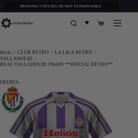
DROP#002 COPA DEL MUNDO YA DISPONIBLE
♥
Inicio
/
CLUB RETRO
/
LA LIGA RETRO
/
VALLADOLID
/
REAL VALLADOLID 1984/85 **SPECIAL RETRO**
OFERTA