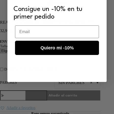
Consigue un -10% en tu
primer pedido
REAL VALLADOLID 1984/85 **SPECIAL RETRO**
Email
32,99
€
66,00
€
ENVÍO GRATIS PEDIDOS SUPERIORES A 55€
Talla
Quiero mi -10%
DORSAL Y/O NOMBRE (
1,99
€
)
PARCHES
SIN PARCHES
×
Añadir al carrito
Añadir a favoritos
Pago seguro garantizado