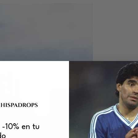
 -10% en tu
do