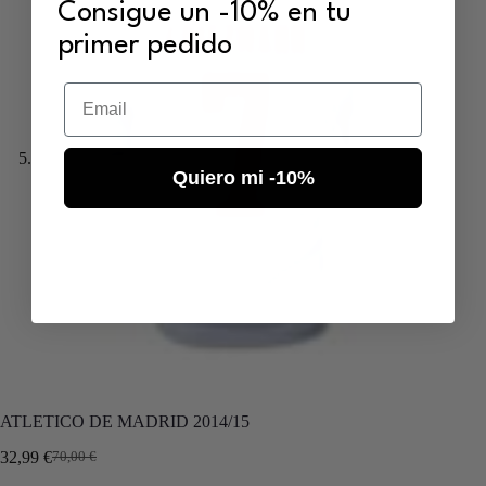
Consigue un -10% en tu
primer pedido
Email
Quiero mi -10%
ATLETICO DE MADRID 2014/15
32,99
€
70,00
€