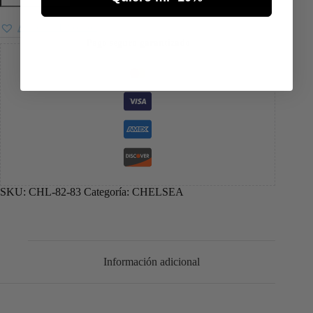
Añadir a favoritos
Pago seguro garantizado
SKU:
CHL-82-83
Categoría:
CHELSEA
Información adicional