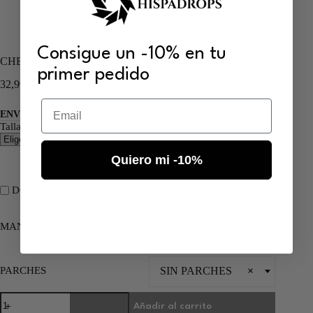
Consigue un -10% en tu
CHELSEA FC 2006/07
primer pedido
32,99
€
66,00
€
Email
ENVÍO GRATIS PEDIDOS SUPERIORES A 55€
Talla
Quiero mi -10%
DORSAL Y/O NOMBRE (
1,99
€
)
MANGA
CORTA
×
PARCHES
SIN PARCHES
×
Añadir al carrito