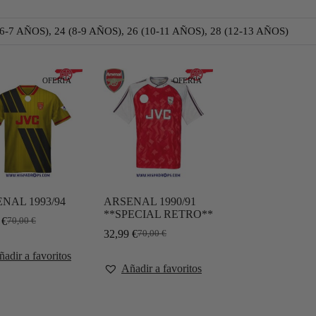
(6-7 AÑOS), 24 (8-9 AÑOS), 26 (10-11 AÑOS), 28 (12-13 AÑOS)
OFERTA
OFERTA
NAL 1993/94
ARSENAL 1990/91
**SPECIAL RETRO**
9
€
70,00
€
32,99
€
70,00
€
adir a favoritos
Añadir a favoritos