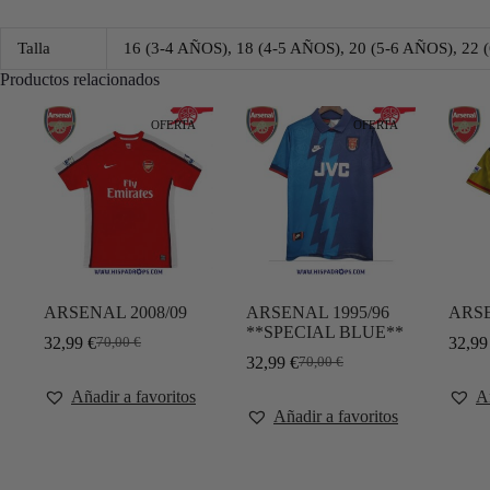
Talla
16 (3-4 AÑOS), 18 (4-5 AÑOS), 20 (5-6 AÑOS), 22 
Productos relacionados
OFERTA
OFERTA
ARSENAL 2008/09
ARSENAL 1995/96
ARSE
**SPECIAL BLUE**
32,99
€
32,9
70,00
€
32,99
€
70,00
€
Añadir a favoritos
Añ
Añadir a favoritos