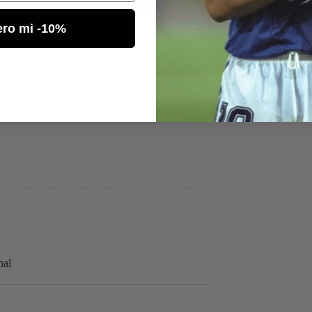
ero mi -10%
o
nal