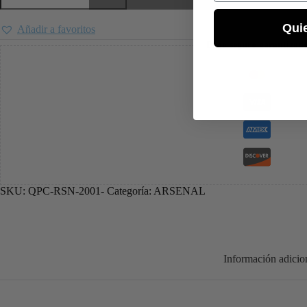
Qui
Añadir a favoritos
Pago seguro garantizad
SKU:
QPC-RSN-2001-
Categoría:
ARSENAL
Información adicio