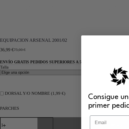
EQUIPACION ARSENAL 2001/02
36,99
€
75,00
€
ENVÍO GRATIS PEDIDOS SUPERIORES A 55€
Talla
DORSAL Y/O NOMBRE (
1,99
€
)
Consigue un
primer pedi
PARCHES
SIN 
Email
Añadir al