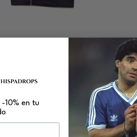
 -10% en tu
do
PARCHES
×
 carrito