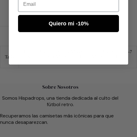
Información adicional
Quiero mi -10%
16 (3-4 AÑOS), 18 (4-5 AÑOS), 20 (5-6 AÑOS), 22 (6-7
Talla
AÑOS), 24 (8-9 AÑOS), 26 (10-11 AÑOS), 28 (12-13
AÑOS)
Sobre Nosotros
Somos Hispadrops, una tienda dedicada al culto del
fútbol retro.
Recuperamos las camisetas más icónicas para que
nunca desaparezcan.