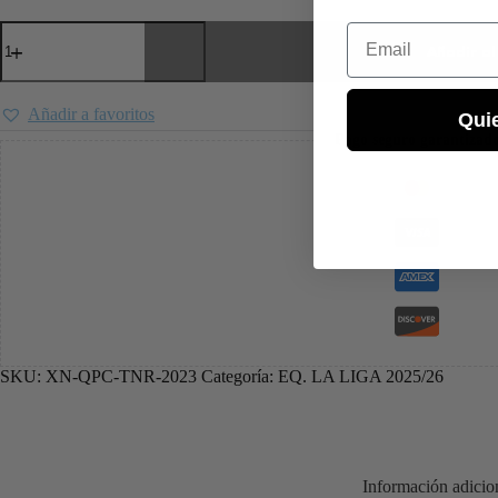
Email
Añadir al
Añadir a favoritos
Qui
Pago seguro garantizad
SKU:
XN-QPC-TNR-2023
Categoría:
EQ. LA LIGA 2025/26
Información adicio