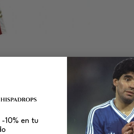
 -10% en tu
do
MAL
×