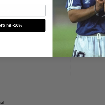
 carrito
ero mi -10%
o
nal