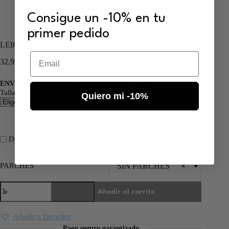
Consigue un -10% en tu
primer pedido
LEICESTER 2016/17
Email
32,99
€
70,00
€
ENVÍO GRATIS PEDIDOS SUPERIORES A 55€
Talla
Quiero mi -10%
DORSAL Y/O NOMBRE (
1,99
€
)
PARCHES
SIN PARCHES
×
Añadir al carrito
Añadir a favoritos
Pago seguro garantizado