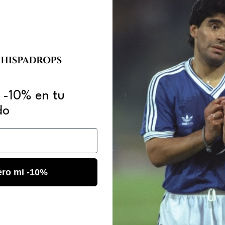
 -10% en tu
do
ero mi -10%