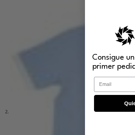
Consigue un
primer pedi
Email
Qui