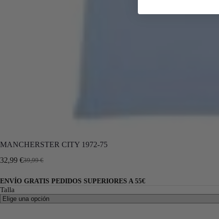
MANCHERSTER CITY 1972-75
32,99
€
39,99
€
ENVÍO GRATIS PEDIDOS SUPERIORES A 55€
Talla