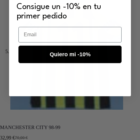
Consigue un -10% en tu
primer pedido
Email
Quiero mi -10%
MANCHESTER CITY 98-99
32,99
€
70,00
€