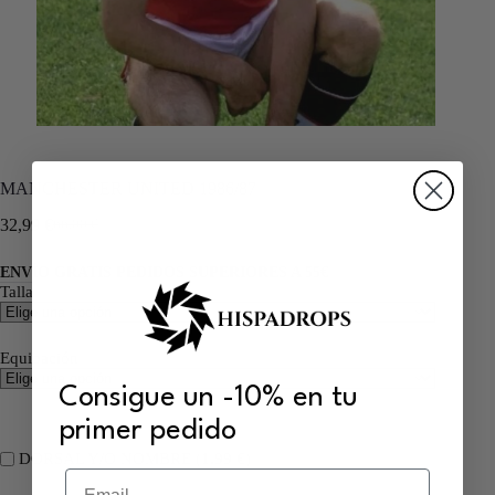
MANCHESTER UNITED 1986/87
32,99
€
66,00
€
ENVÍO GRATIS PEDIDOS SUPERIORES A 55€
Talla
Equipación
Consigue un -10% en tu
primer pedido
DORSAL Y/O NOMBRE (
1,99
€
)
Email