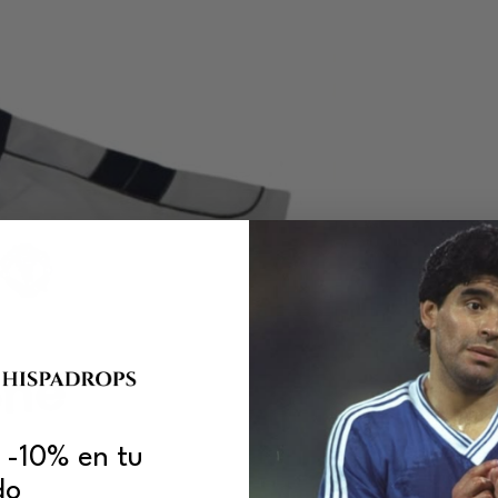
 -10% en tu
do