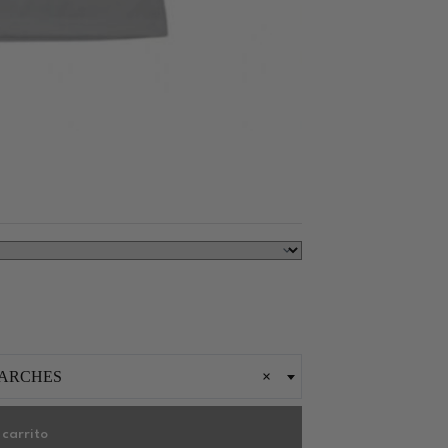
PARCHES
×
 carrito