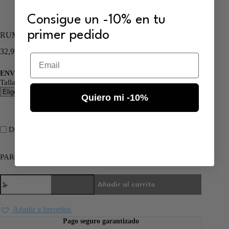
Consigue un -10% en tu
primer pedido
RUMANIA 2000
32,99
€
70,00
€
Email
ENVÍO GRATIS PEDIDOS SUPERIORES A 55€
Talla
Quiero mi -10%
DORSAL Y/O NOMBRE (
1,99
€
)
PARCHES
Añadir al carrito
Añadir a favoritos
Pago seguro garantizado