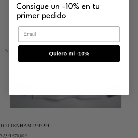
Consigue un -10% en tu
primer pedido
Email
Quiero mi -10%
TOTTENHAM 1997-99
32,99
€
70,00
€