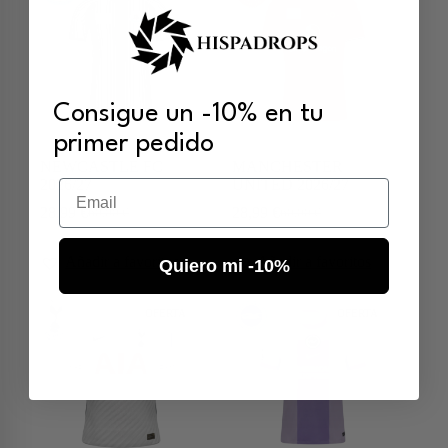
Consigue un -10% en tu
primer pedido
NEWCASTLE FC
MANCHESTER
2026/27
UNITED 2026/27
Email
28,99
€
28,99
€
60,00
€
60,00
€
Añadir a favoritos
Añadir a favoritos
Quiero mi -10%
OFERTA
OFERTA