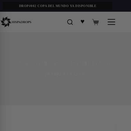
DROP#002 COPA DEL MUNDO YA DISPONIBLE
♥
Inicio
/
TEMP. 2026/27
/
PREMIER LEAGUE
PREMIER LEAGUE